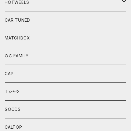
HOTWEELS
BASIC
CAR TUNED
FAST&FURIOUS
MATCHBOX
CAR CULTURE
ＯＧ FAMILY
POP CULTURE
CAP
BOULEVARD SERIES
Ｔシャツ
ANNIVERSARY SERIES
GOODS
THEME AUTOMOTIVE
CALTOP