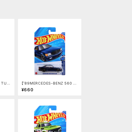
 TUR
【’89MERCEDES-BENZ 560 S
 911
EC AMG】ブルー
¥660