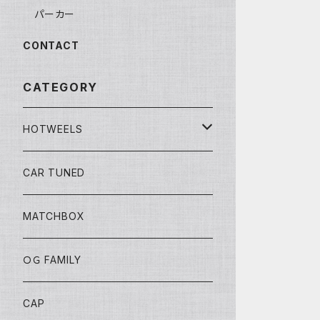
パーカー
CONTACT
CATEGORY
HOTWEELS
BASIC
CAR TUNED
FAST&FURIOUS
MATCHBOX
CAR CULTURE
ＯＧ FAMILY
POP CULTURE
CAP