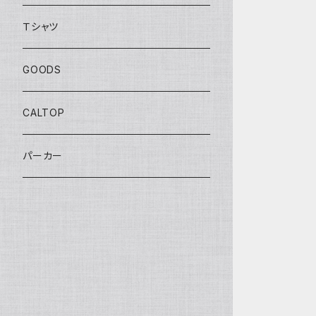
BOULEVARD SERIES
Ｔシャツ
ANNIVERSARY SERIES
GOODS
THEME AUTOMOTIVE
CALTOP
MONSTER TRUCKS
パーカー
EXCLUSIVE
TREASURE HUNT
PROTECT PACK