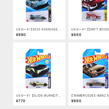
USカード！【2020 KOENIGSEG
USカード！ 【DRIFT BOX
G JESKO】MET.BULE
トボックス
¥880
¥660
USカード！ 【SLIDE-BURN】グリ
【’89MERCEDES-BENZ 5
ーン
EC AMG】シルバーゴールド
¥770
¥880