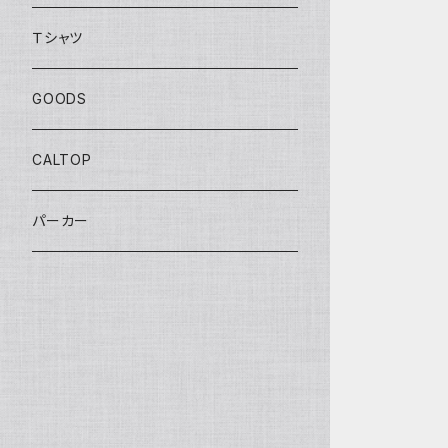
BOULEVARD SERIES
Ｔシャツ
ANNIVERSARY SERIES
GOODS
THEME AUTOMOTIVE
CALTOP
MONSTER TRUCKS
パーカー
EXCLUSIVE
TREASURE HUNT
PROTECT PACK