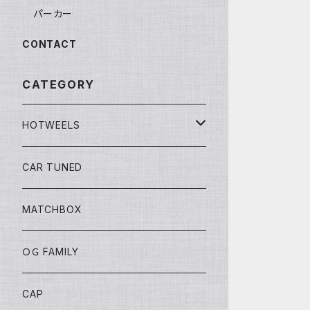
パーカー
CONTACT
CATEGORY
HOTWEELS
BASIC
CAR TUNED
FAST&FURIOUS
MATCHBOX
CAR CULTURE
ＯＧ FAMILY
POP CULTURE
CAP