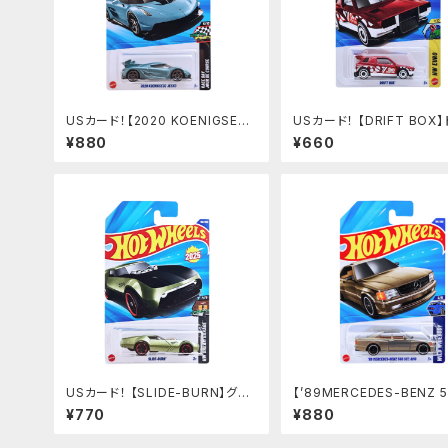
USカード！【2020 KOENIGSEG
USカード！ 【DRIFT BOX
G JESKO】MET.BULE
トボックス
¥880
¥660
USカード！ 【SLIDE-BURN】グリ
【’89MERCEDES-BENZ 5
ーン
EC AMG】シルバーゴールド
¥770
¥880