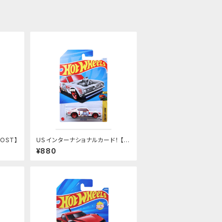
OOST】
ＵＳインターナショナルカード！ 【 K
ING KUDA】 ホワイト
¥880