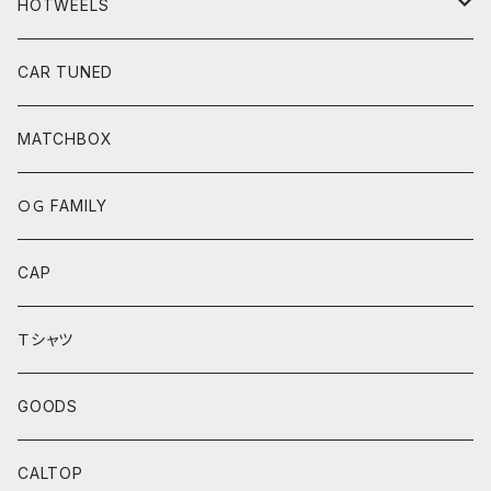
HOTWEELS
BASIC
CAR TUNED
FAST&FURIOUS
MATCHBOX
CAR CULTURE
ＯＧ FAMILY
POP CULTURE
CAP
BOULEVARD SERIES
Ｔシャツ
ANNIVERSARY SERIES
GOODS
THEME AUTOMOTIVE
CALTOP