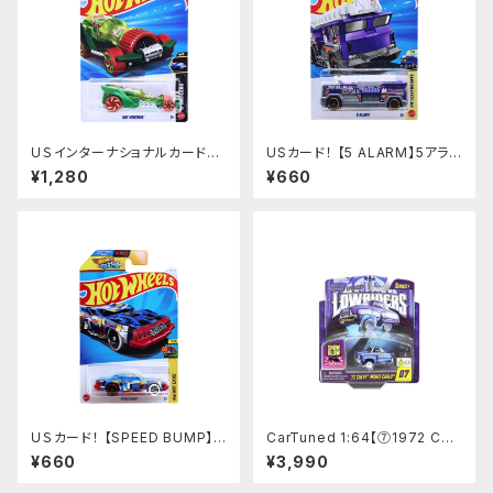
ＵＳインターナショナルカード！
USカード！ 【5 ALARM】5アラ
【HOT WHEENGS】トレジャー
ーム
¥1,280
¥660
ハント
ＵＳカード！ 【SPEED BUMP】
CarTuned 1:64【⑦1972 Che
LET'S RACE
vy Monte Carlo】 Lowriders
¥660
¥3,990
SHOW GLOW Series 1 カー
チューンズド ローライダー 光