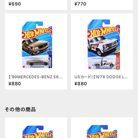
ORT】オレンジ
リーン
¥690
¥770
【’89MERCEDES-BENZ 560
USカード！【1978 DODGE L
SEC AMG】シルバーゴールド
I'L RED EXPRESS TRUCK】
¥880
¥880
ホワイト
その他の商品