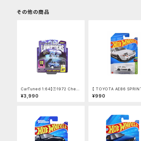
その他の商品
CarTuned 1:64【⑦1972 Chevy
【 TOYOTA AE86 SPRIN
Monte Carlo】 Lowriders SHO
RUENO】
¥3,990
¥990
W GLOW Series 1 カーチューン
ズド ローライダー 光る