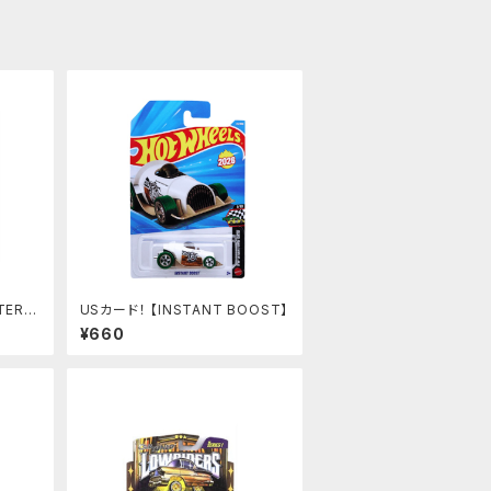
TER T
USカード！ 【INSTANT BOOST】
¥660