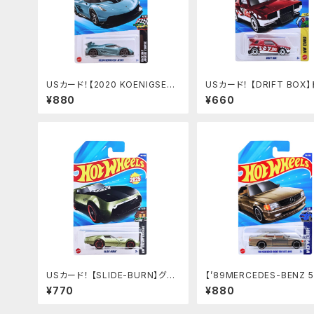
USカード！【2020 KOENIGSEG
USカード！ 【DRIFT BOX
G JESKO】MET.BULE
トボックス
¥880
¥660
USカード！ 【SLIDE-BURN】グリ
【’89MERCEDES-BENZ 5
ーン
EC AMG】シルバーゴールド
¥770
¥880