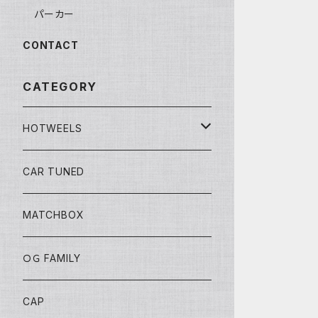
パーカー
CONTACT
CATEGORY
HOTWEELS
BASIC
CAR TUNED
FAST&FURIOUS
MATCHBOX
CAR CULTURE
ＯＧ FAMILY
POP CULTURE
CAP