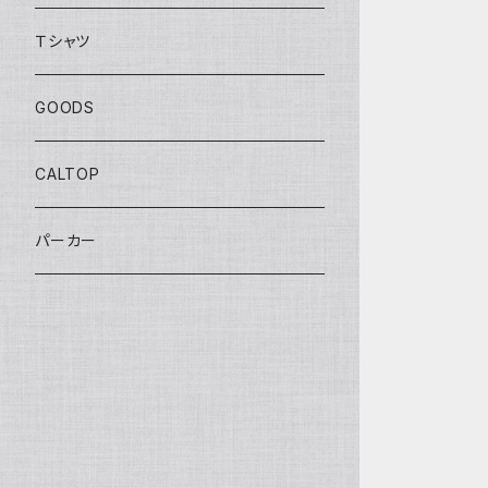
BOULEVARD SERIES
Ｔシャツ
ANNIVERSARY SERIES
GOODS
THEME AUTOMOTIVE
CALTOP
MONSTER TRUCKS
パーカー
EXCLUSIVE
TREASURE HUNT
PROTECT PACK