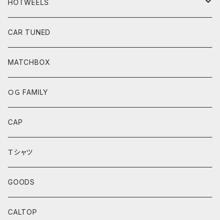
HOTWEELS
BASIC
CAR TUNED
FAST&FURIOUS
MATCHBOX
CAR CULTURE
ＯＧ FAMILY
POP CULTURE
CAP
BOULEVARD SERIES
Ｔシャツ
ANNIVERSARY SERIES
GOODS
THEME AUTOMOTIVE
CALTOP