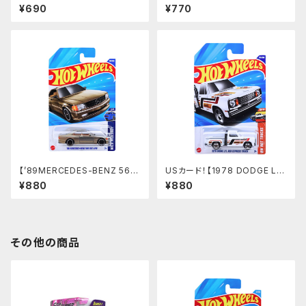
ORT】オレンジ
リーン
¥690
¥770
【’89MERCEDES-BENZ 560
USカード！【1978 DODGE L
SEC AMG】シルバーゴールド
I'L RED EXPRESS TRUCK】
¥880
¥880
ホワイト
その他の商品