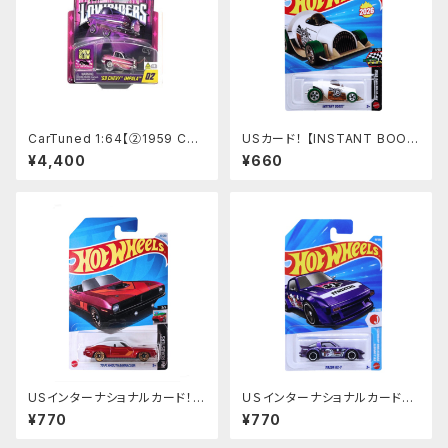
CarTuned 1:64【②1959 Che
USカード！ 【INSTANT BOOS
vy Impala (Pink)】 Lowrider
T】
¥4,400
¥660
s SHOW GLOW Series 1 カ
ーチューンズド ローライダー
光る
USインターナショナルカード！
ＵＳインターナショナルカード！ 【
【’70 PLYMOUTH BARRACU
MAZDA RX-7】
¥770
¥770
DA】レッド ’70 プリマス バラク
ーダ