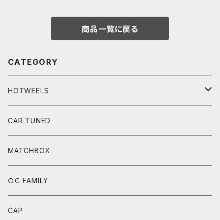
商品一覧に戻る
CATEGORY
HOTWEELS
BASIC
CAR TUNED
FAST&FURIOUS
MATCHBOX
CAR CULTURE
ＯＧ FAMILY
POP CULTURE
CAP