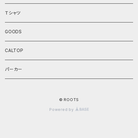
BOULEVARD SERIES
Ｔシャツ
ANNIVERSARY SERIES
GOODS
THEME AUTOMOTIVE
CALTOP
MONSTER TRUCKS
パーカー
EXCLUSIVE
© ROOTS
TREASURE HUNT
Powered by
PROTECT PACK