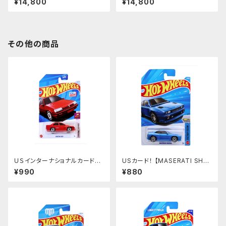
¥14,800
¥14,800
X ローライダー ＬＡ
E】FELIX ローライダー ＬＡ
その他の商品
ＵＳインターナショナルカード！ 【
USカード！ 【MASERATI SHA
PROTON SAGA】
MAL】ブルー マセラティ
¥990
¥880