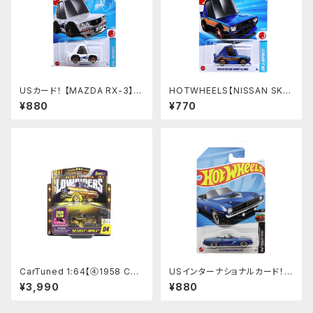
USカード！ 【MAZDA RX-3】マ
HOTWHEELS【NISSAN SKY
ツダ RX-3
LINE 2000GT-R LBWK】ブル
¥880
¥770
ー TOON'D トゥーンド
CarTuned 1:64【④1958 Che
USインターナショナルカード！
vy Impala】 Lowriders SHO
【’70 PLYMOUTH BARRACU
¥3,990
¥880
W GLOW Series 1 カーチュー
DA】ブルー ’70 プリマス バラク
ンズド ローライダー 光る
ーダ