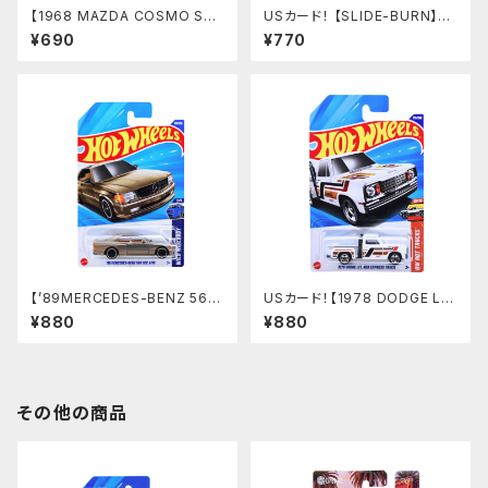
【1968 MAZDA COSMO SP
USカード！ 【SLIDE-BURN】グ
ORT】オレンジ
リーン
¥690
¥770
【’89MERCEDES-BENZ 560
USカード！【1978 DODGE L
SEC AMG】シルバーゴールド
I'L RED EXPRESS TRUCK】
¥880
¥880
ホワイト
その他の商品