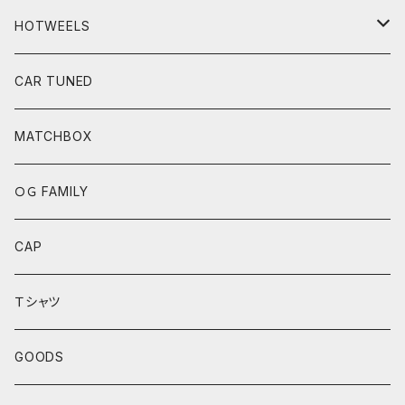
HOTWEELS
BASIC
CAR TUNED
FAST&FURIOUS
MATCHBOX
CAR CULTURE
ＯＧ FAMILY
POP CULTURE
CAP
BOULEVARD SERIES
Ｔシャツ
ANNIVERSARY SERIES
GOODS