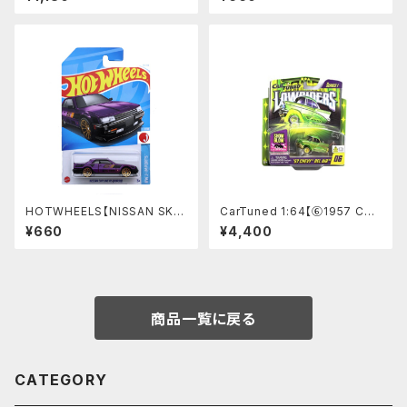
911
HOTWHEELS【NISSAN SKY
CarTuned 1:64【⑥1957 Che
LINE RS（KDR30）】パープル
vy Bel Air】 Lowriders SHO
¥660
¥4,400
W GLOW Series 1 カーチュー
ンズド ローライダー 光る
商品一覧に戻る
CATEGORY