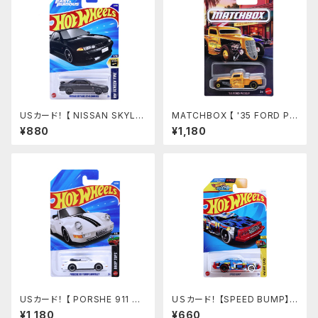
USカード！ 【 NISSAN SKYLIN
MATCHBOX 【 '35 FORD PI
E GT-R(BNR32)】fast&furio
CKUP】
¥880
¥1,180
us ワイスピ
USカード！ 【 PORSHE 911 TU
ＵＳカード！ 【SPEED BUMP】
RBO CABRIOLET】ポルシェ
LET'S RACE
¥1,180
¥660