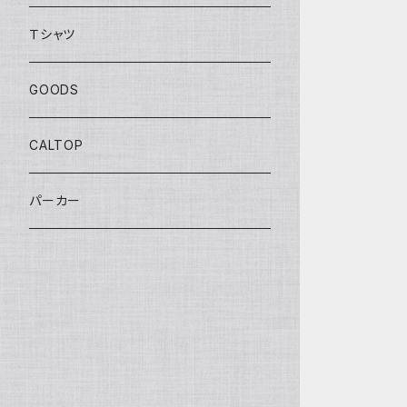
BOULEVARD SERIES
Ｔシャツ
ANNIVERSARY SERIES
GOODS
THEME AUTOMOTIVE
CALTOP
MONSTER TRUCKS
パーカー
EXCLUSIVE
TREASURE HUNT
PROTECT PACK