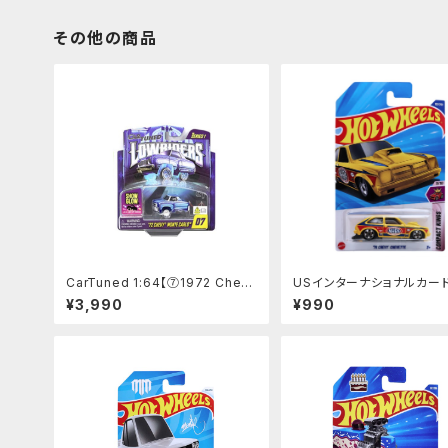
その他の商品
CarTuned 1:64【⑦1972 Chevy
USインターナショナルカード
Monte Carlo】 Lowriders SHO
'76 Chevy Chevette 】
¥3,990
¥990
W GLOW Series 1 カーチューン
ズド ローライダー 光る