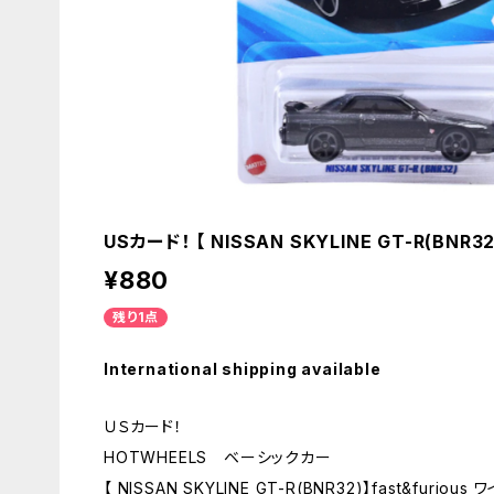
USカード！ 【 NISSAN SKYLINE GT-R(BNR32
¥880
残り1点
International shipping available
ＵＳカード！
HOTWHEELS ベーシックカー
【 NISSAN SKYLINE GT-R(BNR32)】fast&furious