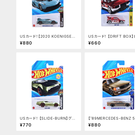
USカード！【2020 KOENIGSEG
USカード！ 【DRIFT BOX
G JESKO】MET.BULE
トボックス
¥880
¥660
USカード！ 【SLIDE-BURN】グリ
【’89MERCEDES-BENZ 5
ーン
EC AMG】シルバーゴールド
¥770
¥880