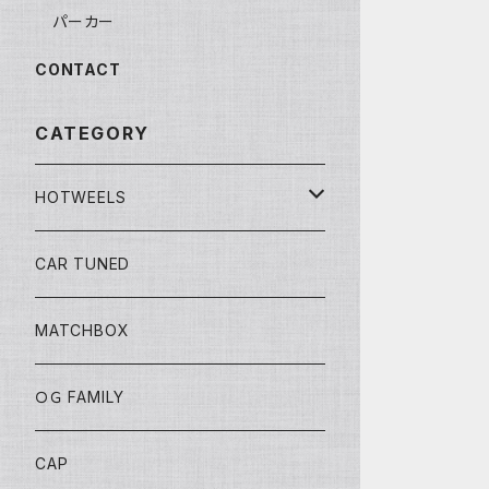
パーカー
CONTACT
CATEGORY
HOTWEELS
BASIC
CAR TUNED
FAST&FURIOUS
MATCHBOX
CAR CULTURE
ＯＧ FAMILY
POP CULTURE
CAP