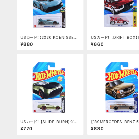
USカード！【2020 KOENIGSEG
USカード！ 【DRIFT BOX
G JESKO】MET.BULE
トボックス
¥880
¥660
USカード！ 【SLIDE-BURN】グリ
【’89MERCEDES-BENZ 5
ーン
EC AMG】シルバーゴールド
¥770
¥880