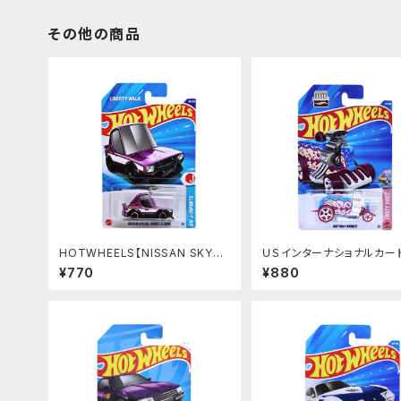
その他の商品
HOTWHEELS【NISSAN SKYLI
ＵＳインターナショナルカード 
NE 2000GT-R LBWK】パープル
RTHDAY BURNER】バー
¥770
¥880
TOON'D トゥーンド
バーナー