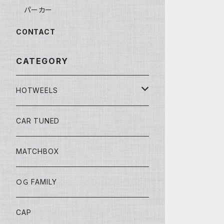
パーカー
CONTACT
CATEGORY
HOTWEELS
BASIC
CAR TUNED
FAST&FURIOUS
MATCHBOX
CAR CULTURE
ＯＧ FAMILY
POP CULTURE
CAP