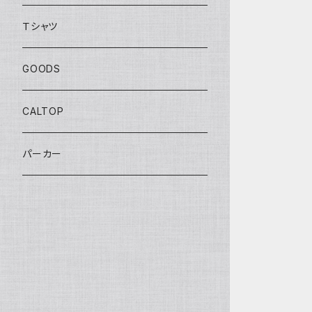
BOULEVARD SERIES
Ｔシャツ
ANNIVERSARY SERIES
GOODS
THEME AUTOMOTIVE
CALTOP
MONSTER TRUCKS
パーカー
EXCLUSIVE
TREASURE HUNT
PROTECT PACK