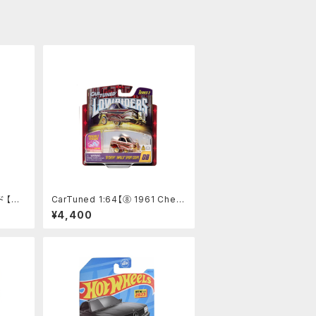
【BI
CarTuned 1:64【⑧ 1961 Chev
スデー
y Impala】 Lowriders SHOW
¥4,400
GLOW Series 2 カーチューンズ
ド ローライダー 光る