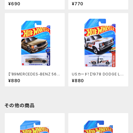
ORT】オレンジ
リーン
¥690
¥770
【’89MERCEDES-BENZ 560
USカード！【1978 DODGE L
SEC AMG】シルバーゴールド
I'L RED EXPRESS TRUCK】
¥880
¥880
ホワイト
その他の商品