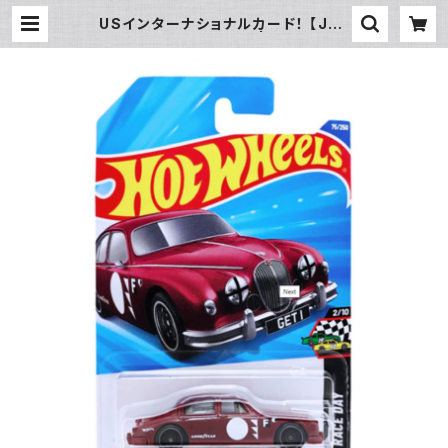
USインターナショナルカード！ 【Jag
uar MK1】マルーン | ROOTS