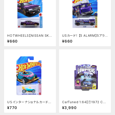
HOTWHEELS【NISSAN SKY
USカード！ 【5 ALARM】5アラ
LINE RS（KDR30）】パープル
ーム
¥660
¥660
ＵＳインターナショナルカード
CarTuned 1:64【⑦1972 Che
【DONUT DRIFTER/BEIGNE
vy Monte Carlo】 Lowriders
¥770
¥3,990
T DE DERAPAGE】ドーナツド
SHOW GLOW Series 1 カー
リフター
チューンズド ローライダー 光