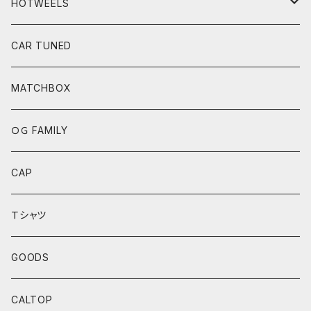
HOTWEELS
BASIC
CAR TUNED
FAST&FURIOUS
MATCHBOX
CAR CULTURE
ＯＧ FAMILY
POP CULTURE
CAP
BOULEVARD SERIES
Ｔシャツ
ANNIVERSARY SERIES
GOODS
THEME AUTOMOTIVE
CALTOP