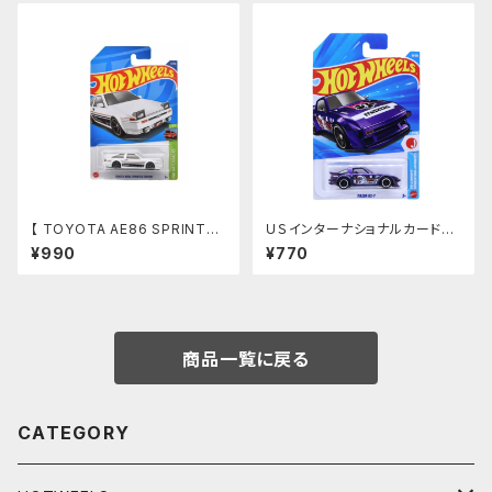
る
【 TOYOTA AE86 SPRINTER
ＵＳインターナショナルカード！ 【
TRUENO】
MAZDA RX-7】
¥990
¥770
商品一覧に戻る
CATEGORY