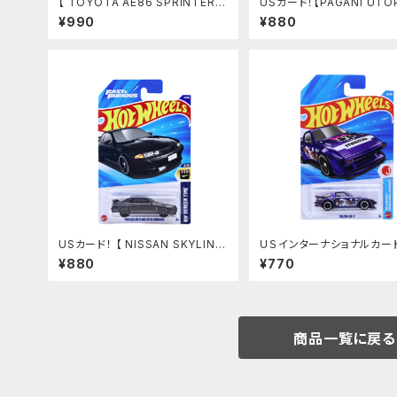
【 TOYOTA AE86 SPRINTER T
USカード！【PAGANI UTO
RUENO】
ルー
¥990
¥880
USカード！ 【 NISSAN SKYLINE
ＵＳインターナショナルカード
GT-R(BNR32)】fast&furious
MAZDA RX-7】
¥880
¥770
ワイスピ
商品一覧に戻る