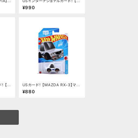
PIA】ブ
USインターナショナルカード！ 【
'76 Chevy Chevette 】
¥990
！ 【
USカード！ 【MAZDA RX-3】マツ
ダ RX-3
¥880