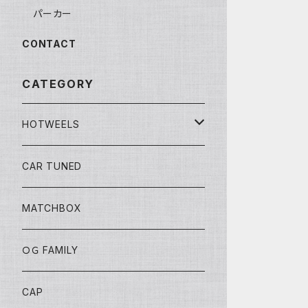
パーカー
CONTACT
CATEGORY
HOTWEELS
BASIC
CAR TUNED
FAST&FURIOUS
MATCHBOX
CAR CULTURE
ＯＧ FAMILY
POP CULTURE
CAP