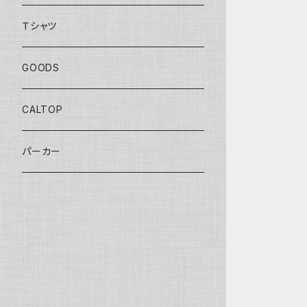
BOULEVARD SERIES
Ｔシャツ
ANNIVERSARY SERIES
GOODS
THEME AUTOMOTIVE
CALTOP
MONSTER TRUCKS
パーカー
EXCLUSIVE
TREASURE HUNT
PROTECT PACK