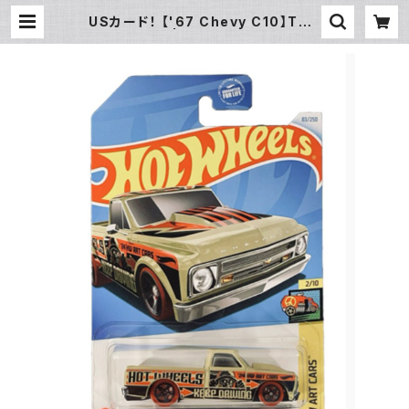
USカード！ 【'67 Chevy C10】TAN
| ROOTS