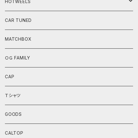
HOTWEELS
BASIC
CAR TUNED
FAST&FURIOUS
MATCHBOX
CAR CULTURE
ＯＧ FAMILY
POP CULTURE
CAP
BOULEVARD SERIES
Ｔシャツ
ANNIVERSARY SERIES
GOODS
THEME AUTOMOTIVE
CALTOP