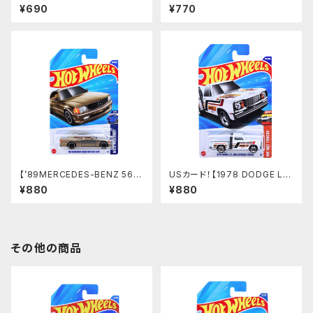
ORT】オレンジ
リーン
¥690
¥770
【’89MERCEDES-BENZ 560
USカード！【1978 DODGE L
SEC AMG】シルバーゴールド
I'L RED EXPRESS TRUCK】
¥880
¥880
ホワイト
その他の商品