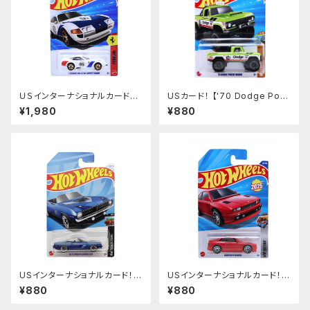
ＵＳインターナショナルカード！ 【
USカード！ 【'70 Dodge Pow
FERRARI 365 GTB4 COMPE
er Wagon 】
¥1,980
¥880
TIZIONE】フェラーリ 365
USインターナショナルカード！
USインターナショナルカード！
【’70 PLYMOUTH BARRACU
【MASERATI SHAMAL】レッ
¥880
¥880
DA】ブルー ’70 プリマス バラク
ド マセラティ
ーダ